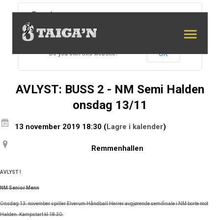
This page can't load Google Maps correctly.
OK
Do you own this website?
AVLYST: BUSS 2 - NM Semi Halden
onsdag 13/11
13 november 2019
18:30
(
Lagre i kalender
)
Remmenhallen
AVLYST !
NM Senior Menn
Onsdag 13. november spiller Elverum Håndball Herrer avgjørende semifinale i NM borte mot
Halden. Kampstart kl 18:30.