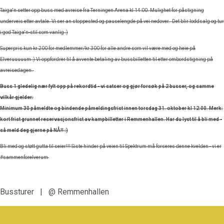
Taiga'n setter opp buss med avreise fra Terningen Arena kl 14:00. Mulighet for påstigning
underveis etter avtale. Vi ser an stoppested og pauselengde på vei nedover. Det blir loddsalg og tur
i god Taiga'n-stil som vanlig :)
Superpris kun kr 200 for medlemmer/kr 300 for alle andre som vil være med og heie på
Elveruuuuum :) Vi oppfordrer til å avvente betaling av bussbilletten til etter ombordstigning på
avreisedagen.
Buss 1 gledelig nær fylt opp på rekordtid - vi satser og gjør forsøk på 2 busser, og samme
vilkår gjelder:
Minimum 30 påmeldte og bindende påmeldingsfrist innen torsdag 31. oktober kl 12:00. Merk:
kort frist grunnet reservasjonsfrist av kampbilletter i Remmenhallen. Har du lyst til å bli med -
så meld deg gjerne på NÅ!! :)
Bli med og støtt gutta til seier!!! Siste hinder på veien til Spektrum må forseres denne kvelden - vi er
#sammenforelverum
Bussturer
|
Remmenhallen