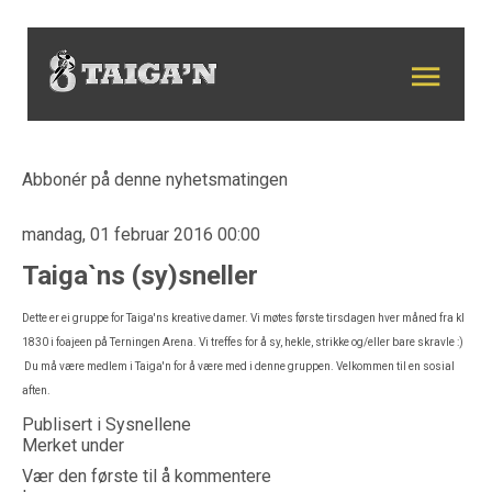
Abbonér på denne nyhetsmatingen
mandag, 01 februar 2016 00:00
Taiga`ns (sy)sneller
Dette er ei gruppe for Taiga'ns kreative damer. Vi møtes første tirsdagen hver måned fra kl
1830 i foajeen på Terningen Arena. Vi treffes for å sy, hekle, strikke og/eller bare skravle :)
Du må være medlem i Taiga'n for å være med i denne gruppen. Velkommen til en sosial
aften.
Publisert i
Sysnellene
Merket under
Vær den første til å kommentere