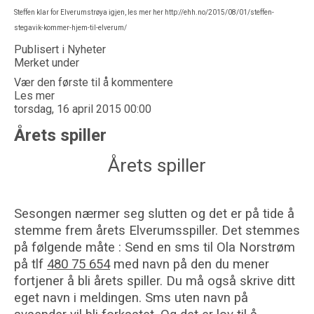
Steffen klar for Elverumstrøya igjen, les mer her
http://ehh.no/2015/08/01/steffen-
stegavik-kommer-hjem-til-elverum/
Publisert i
Nyheter
Merket under
Vær den første til å kommentere
Les mer
torsdag, 16 april 2015 00:00
Årets spiller
Årets spiller
Sesongen nærmer seg slutten og det er på tide å
stemme frem årets Elverumsspiller. Det stemmes
på følgende måte : Send en sms til Ola Norstrøm
på tlf
480 75 654
med navn på den du mener
fortjener å bli årets spiller. Du må også skrive ditt
eget navn i meldingen. Sms uten navn på