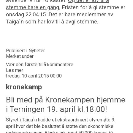
avsender vil bli forkastet.
Og det er lov til å
stemme bare en gang.
Fristen for å gi stemme er
onsdag 22.04.15. Det er bare medlemmer av
Taiga`n som har lov til å avgi stemme.
Publisert i
Nyheter
Merket under
Vær den første til å kommentere
Les mer
fredag, 10 april 2015 00:00
kronekamp
Bli med på Kronekampen hjemme
i Terningen 19. april kl.18.00!
Styret i Taiga`n hadde et ekstraordinært styremøte 9.
april hvor det ble besluttet å støtte den økonomiske
redningsaksjonen, Blanke ark, med 50.000 kroner. Vi