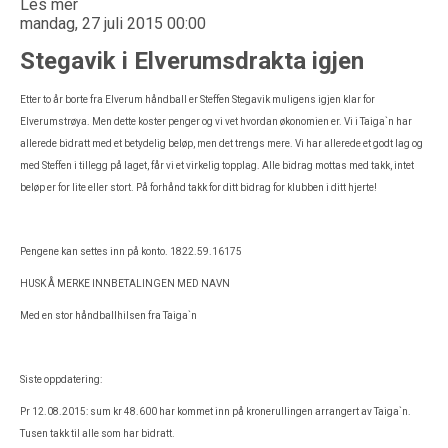
Les mer
mandag, 27 juli 2015 00:00
Stegavik i Elverumsdrakta igjen
Etter to år borte fra Elverum håndball er Steffen Stegavik muligens igjen klar for
Elverumstrøya. Men dette koster penger og vi vet hvordan økonomien er. Vi i Taiga`n har
allerede bidratt med et betydelig beløp, men det trengs mere. Vi har allerede et godt lag og
med Steffen i tillegg på laget, får vi et virkelig topplag. Alle bidrag mottas med takk, intet
beløp er for lite eller stort. På forhånd takk for ditt bidrag for klubben i ditt hjerte!
Pengene kan settes inn på konto. 1822.59.16175
HUSK Å MERKE INNBETALINGEN MED NAVN
Med en stor håndballhilsen fra Taiga`n
Siste oppdatering:
Pr 12.08.2015: sum kr 48.600 har kommet inn på kronerullingen arrangert av Taiga`n.
Tusen takk til alle som har bidratt.