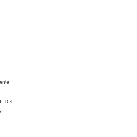
vente
t. Det
x