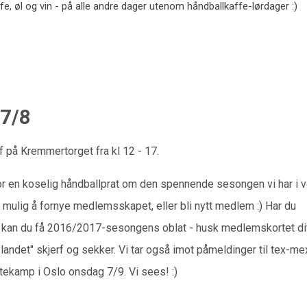
e, øl og vin - på alle andre dager utenom håndballkaffe-lørdager :)
27/8
 på Kremmertorget fra kl 12 - 17.
or en koselig håndballprat om den spennende sesongen vi har i 
mulig å fornye medlemsskapet, eller bli nytt medlem :) Har du
å kan du få 2016/2017-sesongens oblat - husk medlemskortet dit
 landet" skjerf og sekker. Vi tar også imot påmeldinger til tex-me
rtekamp i Oslo onsdag 7/9. Vi sees! :)