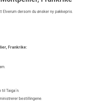
Elverum dersom du ønsker ny pakkepris.
ier, Frankrike:
am.
il Taiga´n.
inistrerer bestillingene.