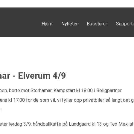
Hjem
Nyheter
Bussturer
Support
ar - Elverum 4/9
pen, borte mot Storhamar. Kampstart kl 18:00 i Boligpartner
a kl 17:00 for de som vil, vi fyller opp privatbiler så langt det gå
!
eter lørdag 3/9: håndballkaffe på Lundgaard kl 13 og Tex Mex-af