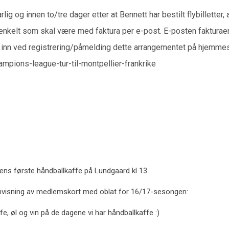
 og innen to/tre dager etter at Bennett har bestilt flybilletter, 
 enkelt som skal være med faktura per e-post. E-posten fakturae
 inn ved registrering/påmelding dette arrangementet på hjemme
mpions-league-tur-til-montpellier-frankrike
ns første håndballkaffe på Lundgaard kl 13.
visning av medlemskort med oblat for 16/17-sesongen:
e, øl og vin på de dagene vi har håndballkaffe :)