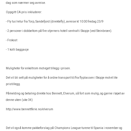
dag som nærmer seg avreise.
Oppgitt CA pris inkluderer:
- Fly tur/retur fra Torp, Sandefjord (direktefly), avreise kl 10:00 fredag 23/9
- 2 personer i dobbeltom på fire stjerners hotell sentralt i Skopje (ved Steinbroen).
- Frokost
- 1 kolli baggasje
Muligheter for enkeltrom mot eget tillegg i prisen.
Det vil bli sett på muligheter for å ordne transport til/fra flyplassen i Skopje mot et lite
pristillegg.
Påmelding og betaling direkte hos Bennett, Elverum, så fort som mulig, og gjerne i løpet av
denne uken (uke 34)
http://www.bennettferie.no/elverum
Det vil også komme pakkeforslag på Champions League-turene til Spania i november og