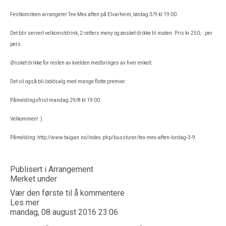
Festkomiteen arrangerer Tex-Mex aften på Elvarheim, lørdag 3/9 kl 19:00.
Det blir servert velkomstdrink, 2-retters meny og ønsket drikke til maten. Pris kr 250,-. per
pers.
Ønsket drikke for resten av kvelden medbringes av hver enkelt.
Det vil også bli loddsalg med mange flotte premier.
Påmeldingsfrist mandag 29/8 kl 19:00.
Velkommen! :)
Påmelding:
http://www.taigan.no/index.php/bussturer/tex-mex-aften-lordag-3-9
Publisert i
Arrangement
Merket under
Vær den første til å kommentere
Les mer
mandag, 08 august 2016 23:06