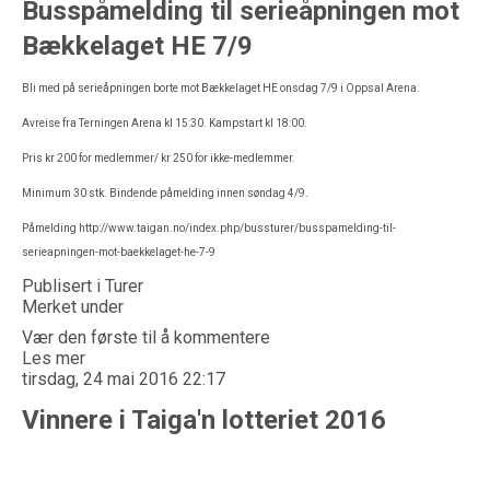
Busspåmelding til serieåpningen mot
Bækkelaget HE 7/9
Bli med på serieåpningen borte mot Bækkelaget HE onsdag 7/9 i Oppsal Arena.
Avreise fra Terningen Arena kl 15:30. Kampstart kl 18:00.
Pris kr 200 for medlemmer/ kr 250 for ikke-medlemmer.
Minimum 30 stk. Bindende påmelding innen søndag 4/9.
Påmelding
http://www.taigan.no/index.php/bussturer/busspamelding-til-
serieapningen-mot-baekkelaget-he-7-9
Publisert i
Turer
Merket under
Vær den første til å kommentere
Les mer
tirsdag, 24 mai 2016 22:17
Vinnere i Taiga'n lotteriet 2016