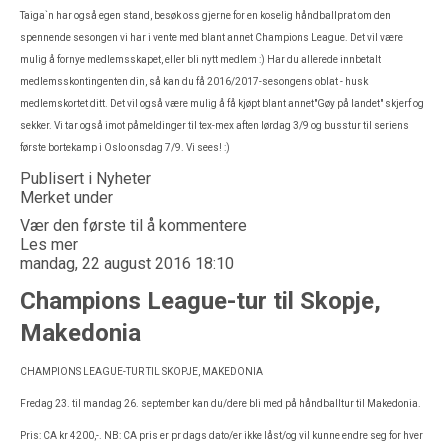
Taiga`n har også egen stand, besøk oss gjerne for en koselig håndballprat om den
spennende sesongen vi har i vente med blant annet Champions League. Det vil være
mulig å fornye medlemsskapet, eller bli nytt medlem :) Har du allerede innbetalt
medlemsskontingenten din, så kan du få 2016/2017-sesongens oblat - husk
medlemskortet ditt. Det vil også være mulig å få kjøpt blant annet"Gøy på landet" skjerf og
sekker. Vi tar også imot påmeldinger til tex-mex aften lørdag 3/9 og busstur til seriens
første bortekamp i Oslo onsdag 7/9. Vi sees! :)
Publisert i
Nyheter
Merket under
Vær den første til å kommentere
Les mer
mandag, 22 august 2016 18:10
Champions League-tur til Skopje,
Makedonia
CHAMPIONS LEAGUE-TUR TIL SKOPJE, MAKEDONIA
Fredag 23. til mandag 26. september kan du/dere bli med på håndballtur til Makedonia.
Pris: CA kr 4200,-. NB: CA pris er pr dags dato/er ikke låst/og vil kunne endre seg for hver