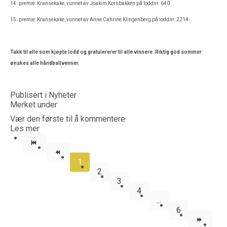
14. premie: Kransekake, vunnet av Joakim Korsbakken på loddnr. 640.
15. premie: Kransekake, vunnet av Anne Cahrine Klingenberg på loddnr. 2214.
Takk til alle som kjøpte lodd og gratulererer til alle vinnere. Riktig god sommer
ønskes alle håndballvenner.
Publisert i
Nyheter
Merket under
Vær den første til å kommentere
Les mer
1
2
3
4
...
6