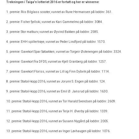
Trekningen i Taiga'n lotteriet 2016 er fortatt og her er vinnerne:
1. premie: Riis Bilglass scooter, vunnet av Rune Hermansen på loddnr. 361.
2. premie: Fisher fjellski, vunnet av Kari Gammelmo på loddnr. 3084.
3. premie: Stor matkurv, vunnet av Øyvind Bakken på loddnr. 2585.
4. premie: EHH spillertrøye, vunnet av Peder Lindfjord på loddnr. 1570.
5. premie: Gavekort Spar Søbakken, vunnet av Torgeir Østenengen på loddnr. 3324.
6. premie: Gavekort fra DFDS, vunnet av Kjell Granberg på loddnr. 1257.
7. premie: Gavekort Floriss, vunnet av Lill og Finn Dybvik på loddnr. 1114.
8. premie: Statoil-kopp 2016, vunnet av Jorunn S. Engen på loddnr. 124.
9. premie: Statoil-kopp 2016, vunnet av Emil Ø. Jansrud på loddnr. 1630.
10. premie: Statoil-kopp 2016, vunnet av Tor Harald Svendsen på loddnr. 2609.
11. premie: Statoil-kopp 2016, vunnet av Terje H. Øverby på loddnr. 1339.
12. premie: Statoil-kopp 2016, vunnet av Susann Nygård på loddnr. 2005.
13. premie: Statoil-kopp 2016, vunnet av Inger Løvhaugen på loddnr. 1076.