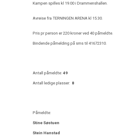
Kampen spilles kl 19.00 i Drammenshallen.
Avreise fra TERNINGEN ARENA kl 15.30.
Pris pr person er 220 kroner ved 40 påmeldte.
Bindende påmelding på sms til 41672310.
Antall påmeldte:
49
Antall ledige plasser:
8
Påmeldte:
Stine Søstuen
Stein Hanstad