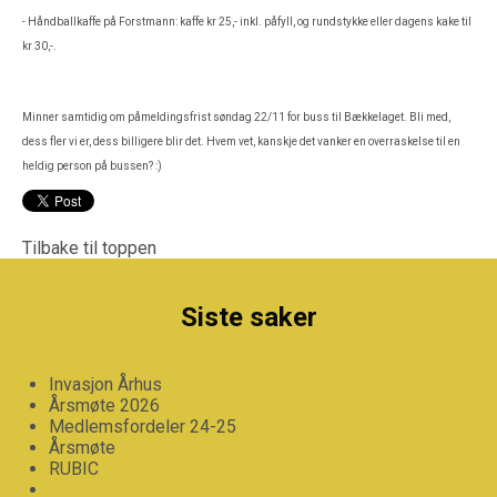
- Håndballkaffe på Forstmann: kaffe kr 25,- inkl. påfyll, og rundstykke eller dagens kake til
kr 30,-.
Minner samtidig om påmeldingsfrist søndag 22/11 for buss til Bækkelaget. Bli med,
dess fler vi er, dess billigere blir det. Hvem vet, kanskje det vanker en overraskelse til en
heldig person på bussen? :)
Tilbake til toppen
Siste saker
Invasjon Århus
Årsmøte 2026
Medlemsfordeler 24-25
Årsmøte
RUBIC