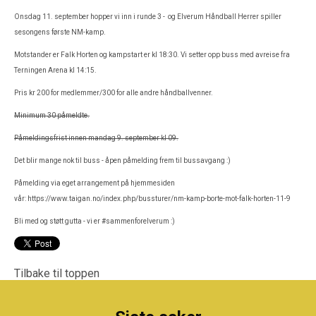
Onsdag 11. september hopper vi inn i runde 3 - og Elverum Håndball Herrer spiller
sesongens første NM-kamp.
Motstander er Falk Horten og kampstart er kl 18:30. Vi setter opp buss med avreise fra
Terningen Arena kl 14:15.
Pris kr 200 for medlemmer/300 for alle andre håndballvenner.
Minimum 30 påmeldte.
Påmeldingsfrist innen mandag 9. september kl 09.
Det blir mange nok til buss - åpen påmelding frem til bussavgang :)
Påmelding via eget arrangement på hjemmesiden
vår:
https://www.taigan.no/index.php/bussturer/nm-kamp-borte-mot-falk-horten-11-9
Bli med og støtt gutta - vi er #sammenforelverum :)
Tilbake til toppen